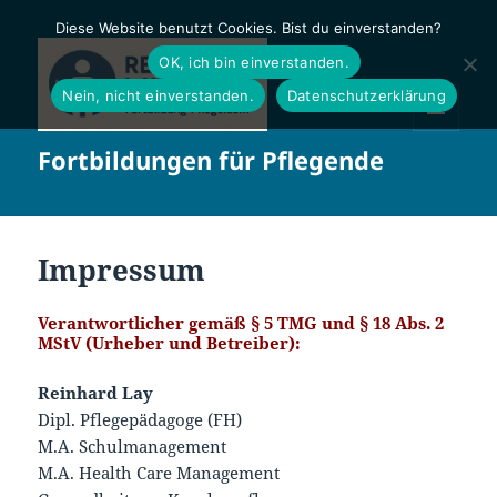
Diese Website benutzt Cookies. Bist du einverstanden?
OK, ich bin einverstanden.
Nein, nicht einverstanden.
Datenschutzerklärung
MENÜ
Fortbildungen für Pflegende
UND
WIDGETS
Impressum
Verantwortlicher gemäß § 5 TMG und § 18 Abs. 2
MStV (Urheber und Betreiber):
Reinhard Lay
Dipl. Pflegepädagoge (FH)
M.A. Schulmanagement
M.A. Health Care Management