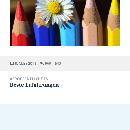
Veröffentlicht
Originalgröße
9. März 2018
960 × 640
am
Beitragsnavigation
VERÖFFENTLICHT IN
Beste Erfahrungen