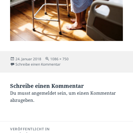
Veröffentlicht
Originalgröße
24. Januar 2018
1086 × 750
am
zu pexels-photo-748780_elderly
Schreibe einen Kommentar
Schreibe einen Kommentar
Du musst
angemeldet
sein, um einen Kommentar
abzugeben.
Beitragsnavigation
VERÖFFENTLICHT IN