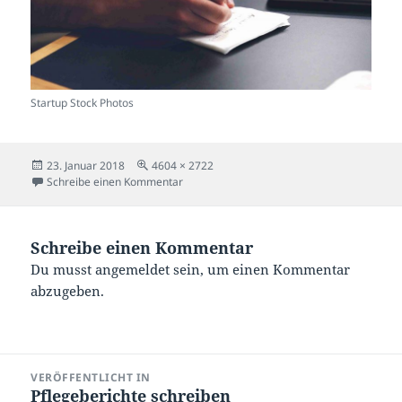
Startup Stock Photos
Veröffentlicht
Originalgröße
23. Januar 2018
4604 × 2722
am
zu Startup Stock Photos
Schreibe einen Kommentar
Schreibe einen Kommentar
Du musst
angemeldet
sein, um einen Kommentar
abzugeben.
Beitragsnavigation
VERÖFFENTLICHT IN
Pflegeberichte schreiben