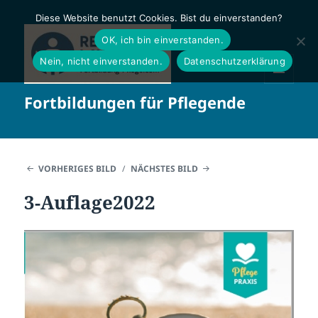
Diese Website benutzt Cookies. Bist du einverstanden?
OK, ich bin einverstanden.
Nein, nicht einverstanden.
Datenschutzerklärung
MENÜ
Fortbildungen für Pflegende
UND
WIDGETS
VORHERIGES BILD
NÄCHSTES BILD
3-Auflage2022