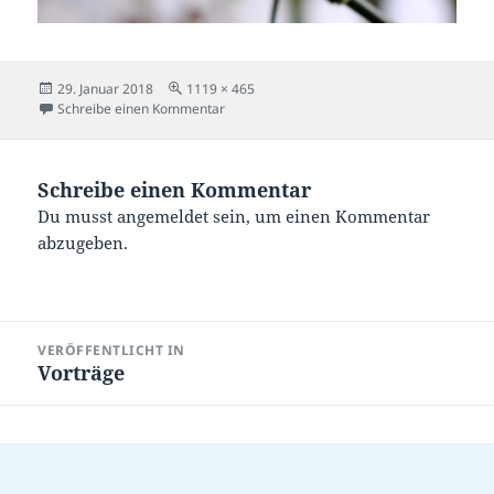
Veröffentlicht
Originalgröße
29. Januar 2018
1119 × 465
am
zu pexels-photo-534271microphone1
Schreibe einen Kommentar
Schreibe einen Kommentar
Du musst
angemeldet
sein, um einen Kommentar
abzugeben.
Beitragsnavigation
VERÖFFENTLICHT IN
Vorträge